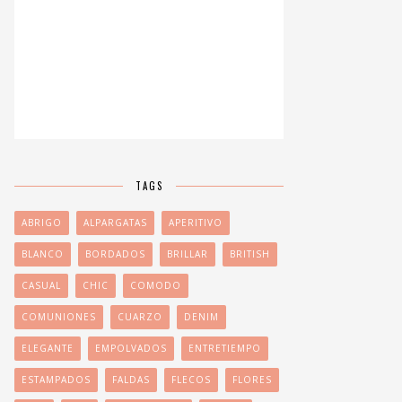
TAGS
ABRIGO
ALPARGATAS
APERITIVO
BLANCO
BORDADOS
BRILLAR
BRITISH
CASUAL
CHIC
COMODO
COMUNIONES
CUARZO
DENIM
ELEGANTE
EMPOLVADOS
ENTRETIEMPO
ESTAMPADOS
FALDAS
FLECOS
FLORES