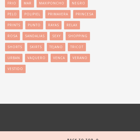
FRIO
MAR
MAXIPONCHO
NEGRO
PELO
POLIPIEL
PRIMAVERA
PRINCESA
PRINTS
PUNTO
RAYAS
RELAX
ROSA
SANDALIAS
SEXY
SHOPPING
SHORTS
SKIRTS
TEJANO
TRICOT
URBAN
VAQUERO
VENCA
VERANO
VESTIDO