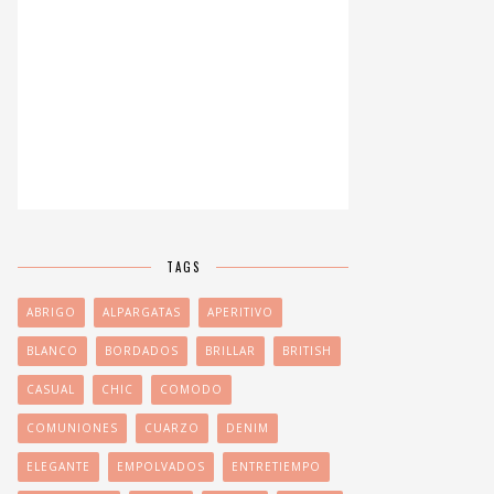
TAGS
ABRIGO
ALPARGATAS
APERITIVO
BLANCO
BORDADOS
BRILLAR
BRITISH
CASUAL
CHIC
COMODO
COMUNIONES
CUARZO
DENIM
ELEGANTE
EMPOLVADOS
ENTRETIEMPO