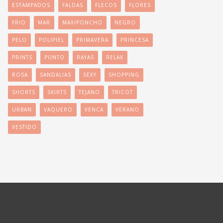
ESTAMPADOS
FALDAS
FLECOS
FLORES
FRIO
MAR
MAXIPONCHO
NEGRO
PELO
POLIPIEL
PRIMAVERA
PRINCESA
PRINTS
PUNTO
RAYAS
RELAX
ROSA
SANDALIAS
SEXY
SHOPPING
SHORTS
SKIRTS
TEJANO
TRICOT
URBAN
VAQUERO
VENCA
VERANO
VESTIDO