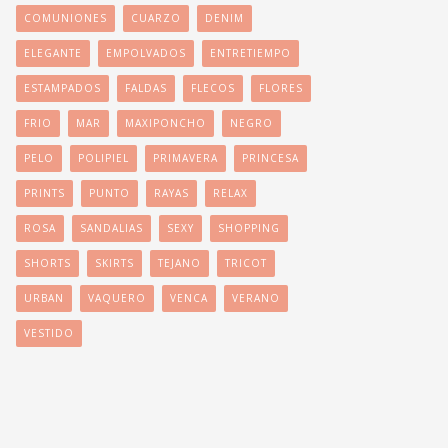
COMUNIONES
CUARZO
DENIM
ELEGANTE
EMPOLVADOS
ENTRETIEMPO
ESTAMPADOS
FALDAS
FLECOS
FLORES
FRIO
MAR
MAXIPONCHO
NEGRO
PELO
POLIPIEL
PRIMAVERA
PRINCESA
PRINTS
PUNTO
RAYAS
RELAX
ROSA
SANDALIAS
SEXY
SHOPPING
SHORTS
SKIRTS
TEJANO
TRICOT
URBAN
VAQUERO
VENCA
VERANO
VESTIDO