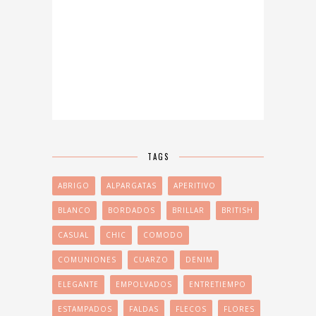
TAGS
ABRIGO
ALPARGATAS
APERITIVO
BLANCO
BORDADOS
BRILLAR
BRITISH
CASUAL
CHIC
COMODO
COMUNIONES
CUARZO
DENIM
ELEGANTE
EMPOLVADOS
ENTRETIEMPO
ESTAMPADOS
FALDAS
FLECOS
FLORES