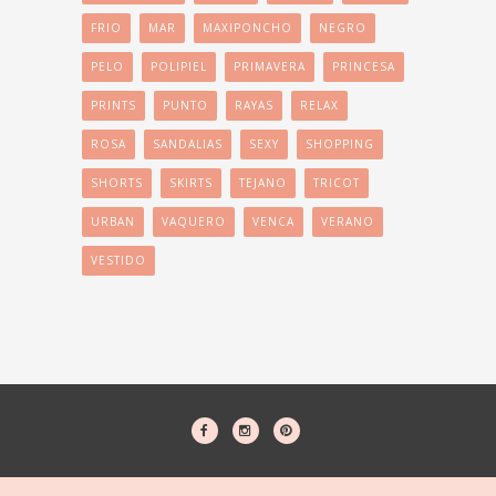
FRIO
MAR
MAXIPONCHO
NEGRO
PELO
POLIPIEL
PRIMAVERA
PRINCESA
PRINTS
PUNTO
RAYAS
RELAX
ROSA
SANDALIAS
SEXY
SHOPPING
SHORTS
SKIRTS
TEJANO
TRICOT
URBAN
VAQUERO
VENCA
VERANO
VESTIDO