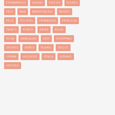
ESTAMPADOS
FALDAS
FLECOS
FLORES
FRIO
MAR
MAXIPONCHO
NEGRO
PELO
POLIPIEL
PRIMAVERA
PRINCESA
PRINTS
PUNTO
RAYAS
RELAX
ROSA
SANDALIAS
SEXY
SHOPPING
SHORTS
SKIRTS
TEJANO
TRICOT
URBAN
VAQUERO
VENCA
VERANO
VESTIDO