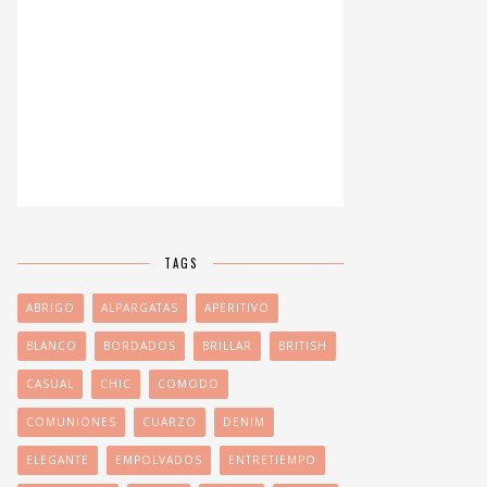
TAGS
ABRIGO
ALPARGATAS
APERITIVO
BLANCO
BORDADOS
BRILLAR
BRITISH
CASUAL
CHIC
COMODO
COMUNIONES
CUARZO
DENIM
ELEGANTE
EMPOLVADOS
ENTRETIEMPO