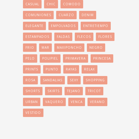
CASUAL
CHIC
COMODO
COMUNIONES
CUARZO
DENIM
ELEGANTE
EMPOLVADOS
ENTRETIEMPO
ESTAMPADOS
FALDAS
FLECOS
FLORES
FRIO
MAR
MAXIPONCHO
NEGRO
PELO
POLIPIEL
PRIMAVERA
PRINCESA
PRINTS
PUNTO
RAYAS
RELAX
ROSA
SANDALIAS
SEXY
SHOPPING
SHORTS
SKIRTS
TEJANO
TRICOT
URBAN
VAQUERO
VENCA
VERANO
VESTIDO