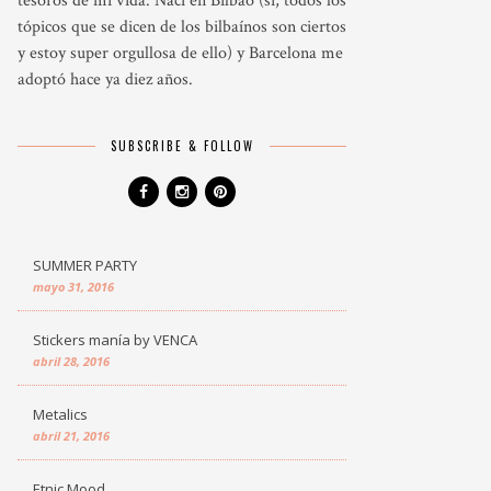
tesoros de mi vida. Nací en Bilbao (si, todos los
tópicos que se dicen de los bilbaínos son ciertos
y estoy super orgullosa de ello) y Barcelona me
adoptó hace ya diez años.
SUBSCRIBE & FOLLOW
SUMMER PARTY
mayo 31, 2016
Stickers manía by VENCA
abril 28, 2016
Metalics
abril 21, 2016
Etnic Mood