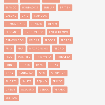
BLANCO
BORDADOS
BRILLAR
BRITISH
CASUAL
CHIC
COMODO
COMUNIONES
CUARZO
DENIM
ELEGANTE
EMPOLVADOS
ENTRETIEMPO
ESTAMPADOS
FALDAS
FLECOS
FLORES
FRIO
MAR
MAXIPONCHO
NEGRO
PELO
POLIPIEL
PRIMAVERA
PRINCESA
PRINTS
PUNTO
RAYAS
RELAX
ROSA
SANDALIAS
SEXY
SHOPPING
SHORTS
SKIRTS
TEJANO
TRICOT
URBAN
VAQUERO
VENCA
VERANO
VESTIDO