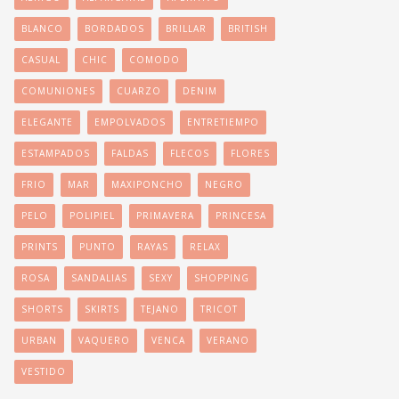
BLANCO
BORDADOS
BRILLAR
BRITISH
CASUAL
CHIC
COMODO
COMUNIONES
CUARZO
DENIM
ELEGANTE
EMPOLVADOS
ENTRETIEMPO
ESTAMPADOS
FALDAS
FLECOS
FLORES
FRIO
MAR
MAXIPONCHO
NEGRO
PELO
POLIPIEL
PRIMAVERA
PRINCESA
PRINTS
PUNTO
RAYAS
RELAX
ROSA
SANDALIAS
SEXY
SHOPPING
SHORTS
SKIRTS
TEJANO
TRICOT
URBAN
VAQUERO
VENCA
VERANO
VESTIDO