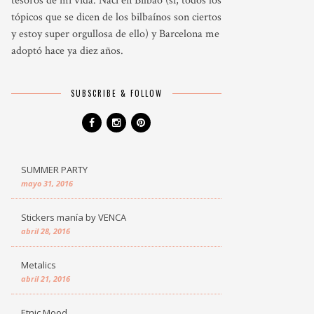
tesoros de mi vida. Nací en Bilbao (si, todos los
tópicos que se dicen de los bilbaínos son ciertos
y estoy super orgullosa de ello) y Barcelona me
adoptó hace ya diez años.
SUBSCRIBE & FOLLOW
SUMMER PARTY
mayo 31, 2016
Stickers manía by VENCA
abril 28, 2016
Metalics
abril 21, 2016
Etnic Mood